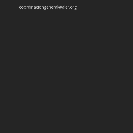
coordinaciongeneral@aler.org