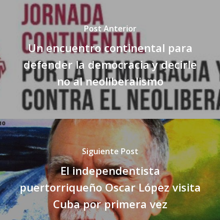
Post Anterior
Un encuentro continental para
defender la democracia y decirle
no al neoliberalismo
Siguiente Post
El independentista
puertorriqueño Oscar López visita
Cuba por primera vez