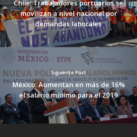
Chile: Trabajadores portuarios se
movilizan a nivel nacional por
demandas laborales
Siguiente Post
México: Aumentan en más de 16%
el salario mínimo para el 2019