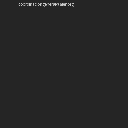
coordinaciongeneral@aler.org