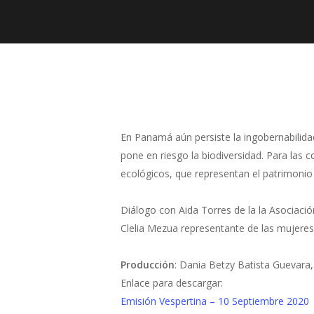
Presiona "ENTER" para buscar o "ESC" para cerrar
En Panamá aún persiste la ingobernabilidad
pone en riesgo la biodiversidad. Para las
ecológicos, que representan el patrimonio 
Diálogo con Aida Torres de la la Asociaci
Clelia Mezua representante de las mujere
Producción
: Dania Betzy Batista Guevara
Enlace para descargar:
Emisión Vespertina – 10 Septiembre 2020