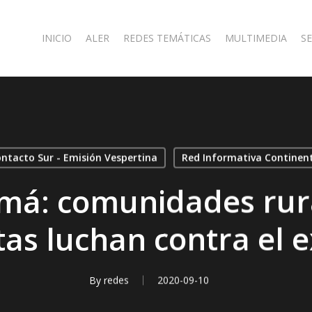
INICIO
ALER
REDES TEMÁTICAS
MULTIMEDIA
SE
ntacto Sur - Emisión Vespertina
Red Informativa Continen
má: comunidades rura
as luchan contra el e
By
redes
2020-09-10