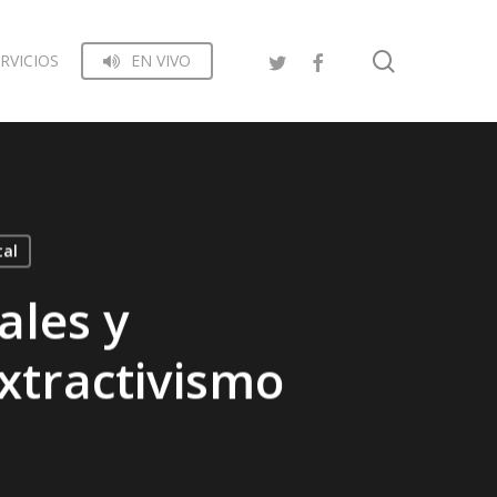
search
RVICIOS
EN VIVO
tal
les y
xtractivismo