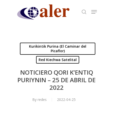
Skip
to
main
content
Kurikintik Purina (El Caminar del
Picaflor)
Red Kiechwa Satelital
NOTICIERO QORI K’ENTIQ
PURIYNIN – 25 DE ABRIL DE
2022
By
redes
2022-04-25