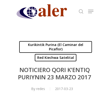
Skip
to
main
content
Kurikintik Purina (El Caminar del
Picaflor)
Red Kiechwa Satelital
NOTICIERO QORI K’ENTIQ
PURIYNIN 23 MARZO 2017
By
redes
2017-03-23