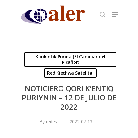
Skip
to
main
content
Kurikintik Purina (El Caminar del
Picaflor)
Red Kiechwa Satelital
NOTICIERO QORI K’ENTIQ
PURIYNIN – 12 DE JULIO DE
2022
By
redes
2022-07-13