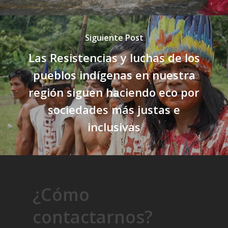
Siguiente Post
Las Resistencias y luchas de los
pueblos indígenas en nuestra
región siguen haciendo eco por
sociedades más justas e
inclusivas
¿Cómo
contactarnos?