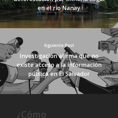
en el río Nanay
Siguiente Post
Investigación afirma que no
existe acceso a la información
pública en El Salvador
¿Cómo