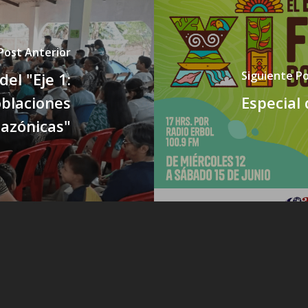
Post Anterior
Siguiente P
el "Eje 1:
oblaciones
Especial
azónicas"