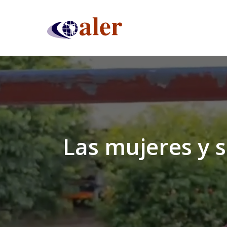
Skip
to
main
content
Las mujeres y s