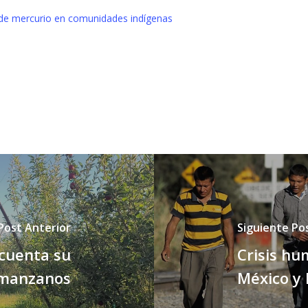
 de mercurio en comunidades indígenas
Post Anterior
Siguiente Po
 cuenta su
Crisis hu
e manzanos
México y 