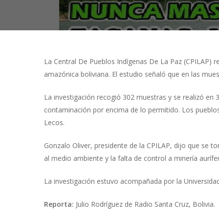
La Central De Pueblos Indígenas De La Paz (CPILAP) r
Presiona "ENTER" para buscar o "ESC" para cerrar
amazónica boliviana. El estudio señaló que en las mues
La investigación recogió 302 muestras y se realizó en 
contaminación por encima de lo permitido. Los pueblo
Lecos.
Gonzalo Oliver, presidente de la CPILAP, dijo que se t
al medio ambiente y la falta de control a minería aurífe
La investigación estuvo acompañada por la Universidad
Reporta:
Julio Rodríguez de Radio Santa Cruz, Bolivia.