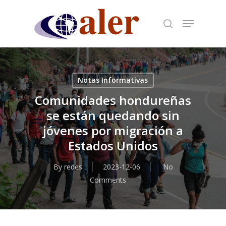
Skip
to
main
content
Notas Informativas
Comunidades hondureñas
se están quedando sin
jóvenes por migración a
Estados Unidos
By
redes
2023-12-06
No
Comments