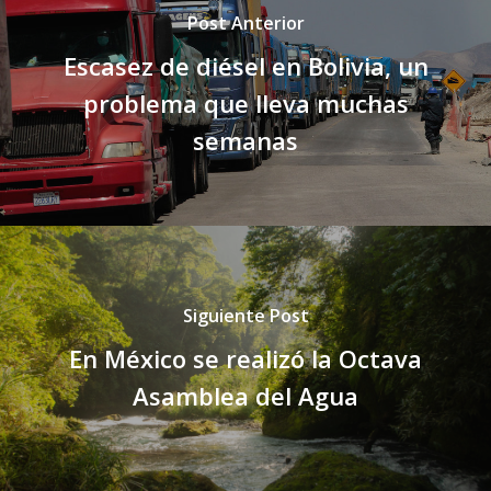
Post Anterior
Escasez de diésel en Bolivia, un
problema que lleva muchas
semanas
Siguiente Post
En México se realizó la Octava
Asamblea del Agua