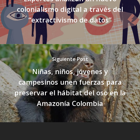
colonialismo digital a través del
“extractivismo de datos”
Siguiente Post
Niñas, niños, jóvenes y
campesinos unen fuerzas para
preservar el hábitat del oso en la
Amazonía Colombia