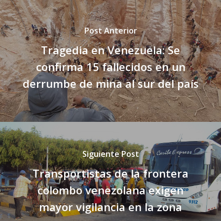
Post Anterior
Tragedia en Venezuela: Se
confirma 15 fallecidos en un
derrumbe de mina al sur del país
Siguiente Post
Transportistas de la frontera
colombo venezolana exigen
mayor vigilancia en la zona