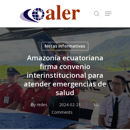
Skip
to
main
content
Notas Informativas
Amazonía ecuatoriana
firma convenio
interinstitucional para
atender emergencias de
salud
By
redes
2024-02-21
No
Comments