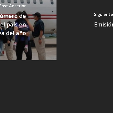
Post Anterior
Siguiente
número de
el país en
Emisió
va del año