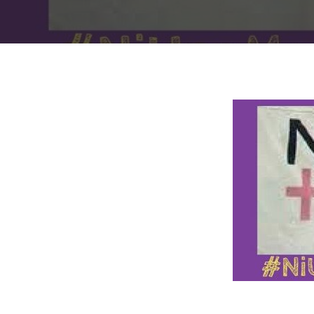
Presiona "ENTER" para buscar o "ESC" para cerrar