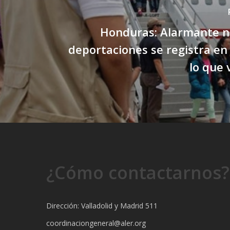
Honduras: Alarmante 
deportaciones se registra en 
lo que 
¿Cómo contactarnos?
Dirección: Valladolid y Madrid 511
coordinaciongeneral@aler.org