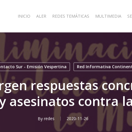
INICIO
ALER
REDES TEMÁTICAS
MULTIMEDIA
SE
ntacto Sur - Emisión Vespertina
Red Informativa Continen
rgen respuestas concr
y asesinatos contra l
By
redes
2020-11-26