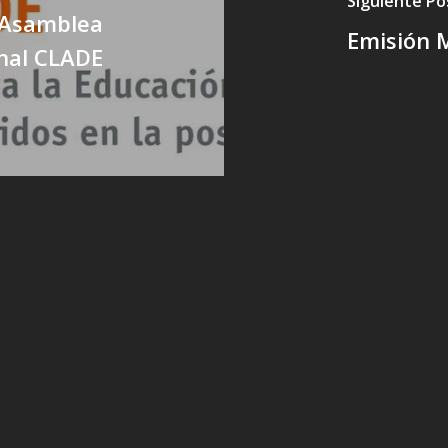
Siguiente Po
I Asamblea
Emisión 
nal CLADE