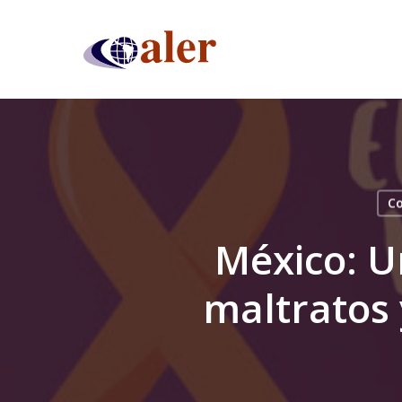
Skip
to
main
content
Co
México: U
maltratos 