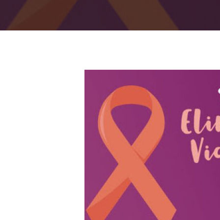
Presiona "ENTER" para buscar o "ESC" para cerrar