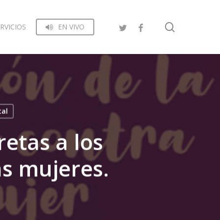
search
RVICIOS
EN VIVO
tal
etas a los
as mujeres.