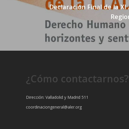
Declaración Final de la X
Regio
¿Cómo contactarnos?
Dirección: Valladolid y Madrid 511
coordinaciongeneral@aler.org