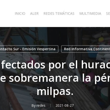
INICIO
ALER
REDES TEMÁTICAS
MULTIMEDIA
SE
ntacto Sur - Emisión Vespertina
Red Informativa Continen
afectados por el hura
e sobremanera la pér
milpas.
By
redes
2021-08-27