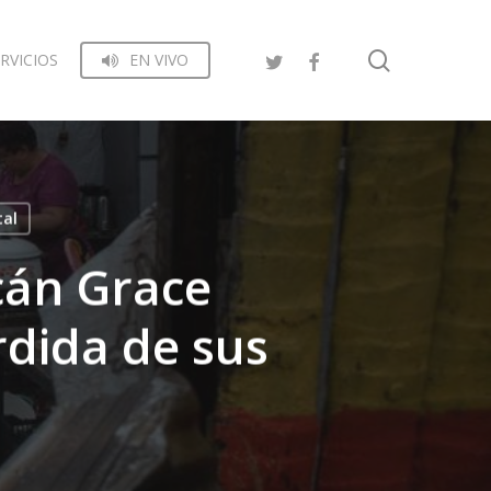
search
RVICIOS
EN VIVO
tal
cán Grace
dida de sus