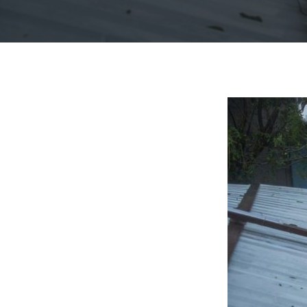
Presiona "ENTER" para buscar o "ESC" para cerrar