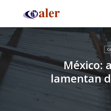
Skip
to
main
content
Co
México: 
lamentan d