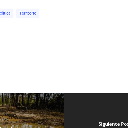
olí­tica
Territorio
Siguiente Po