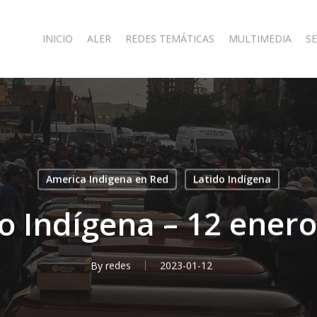
INICIO
ALER
REDES TEMÁTICAS
MULTIMEDIA
SE
America Indigena en Red
Latido Indígena
o Indígena – 12 ener
By
redes
2023-01-12