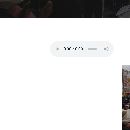
Presiona "ENTER" para buscar o "ESC" para cerrar