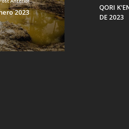
Post Anterior
QORI K'E
nero 2023
DE 2023