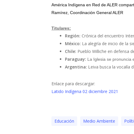
América Indígena en Red de ALER comparte
Ramírez, Coordinación General ALER
Titulares:
Región:
Crónica del encuentro Int
México:
La alegría de inicio de la
Chile:
Pueblo Williche en defensa d
Paraguay:
La Iglesia se pronuncia e
Argentina:
eiva busca la vocalía 
L
Enlace para descargar:
Latido Indígena 02 diciembre 2021
Educación
Medio Ambiente
Polí­t