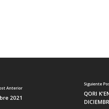
Siguiente Po
ost Anterior
QORI K'E
mbre 2021
DICIEMBR