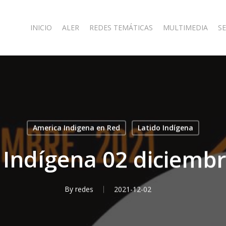
INICIO
ALER
REDES TEMÁTICAS
MULTIMEDIA
SE
America Indigena en Red
Latido Indígena
 Indígena 02 diciemb
By
redes
2021-12-02