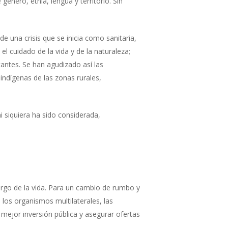
énero, etnia, lengua y territorio. Sin
 una crisis que se inicia como sanitaria,
l cuidado de la vida y de la naturaleza;
tantes. Se han agudizado así las
indígenas de las zonas rurales,
i siquiera ha sido considerada,
 largo de la vida. Para un cambio de rumbo y
los organismos multilaterales, las
 mejor inversión pública y asegurar ofertas