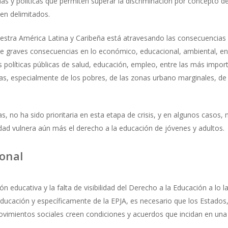
s y políticas que permiten superar la discriminación por concepto de g
en delimitados.
stra América Latina y Caribeña está atravesando las consecuencias de
e graves consecuencias en lo económico, educacional, ambiental, en e
 políticas públicas de salud, educación, empleo, entre las más impor
as, especialmente de los pobres, de las zonas urbano marginales, de 
 no ha sido prioritaria en esta etapa de crisis, y en algunos casos, n
d vulnera aún más el derecho a la educación de jóvenes y adultos.
ional
ción educativa y la falta de visibilidad del Derecho a la Educación a lo
ucación y específicamente de la EPJA, es necesario que los Estados, 
movimientos sociales creen condiciones y acuerdos que incidan en una