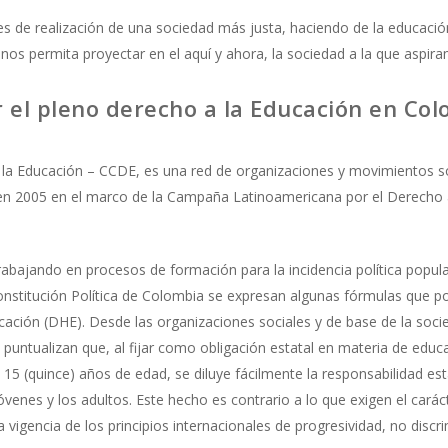
iones de realización de una sociedad más justa, haciendo de la educaci
o, nos permita proyectar en el aquí y ahora, la sociedad a la que aspir
or el pleno derecho a la Educación en Co
la Educación – CCDE, es una red de organizaciones y movimientos soc
 en 2005 en el marco de la Campaña Latinoamericana por el Derecho
rabajando en procesos de formación para la incidencia política popul
onstitución Política de Colombia se expresan algunas fórmulas que pos
ción (DHE). Desde las organizaciones sociales y de base de la socie
puntualizan que, al fijar como obligación estatal en materia de educ
 15 (quince) años de edad, se diluye fácilmente la responsabilidad e
jóvenes y los adultos. Este hecho es contrario a lo que exigen el carác
 vigencia de los principios internacionales de progresividad, no discri