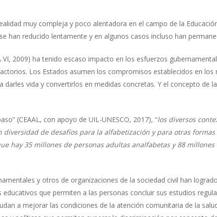
realidad muy compleja y poco alentadora en el campo de la Educació
 se han reducido lentamente y en algunos casos incluso han permanec
I, 2009) ha tenido escaso impacto en los esfuerzos gubernamentale
tisfactorios. Los Estados asumen los compromisos establecidos en los
 darles vida y convertirlos en medidas concretas. Y el concepto de la
 paso” (CEAAL, con apoyo de UIL-UNESCO, 2017), “
los diversos conte
n diversidad de desafíos para la alfabetización y para otras forma
 que hay 35 millones de personas adultas analfabetas y 88 millone
mentales y otros de organizaciones de la sociedad civil han logrado
educativos que permiten a las personas concluir sus estudios regular
udan a mejorar las condiciones de la atención comunitaria de la salu