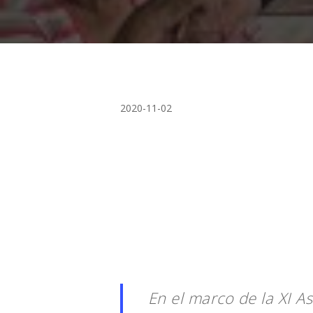
2020-11-02
Presiona "ENTER" para buscar o "ESC" para cerrar
En el marco de la XI A