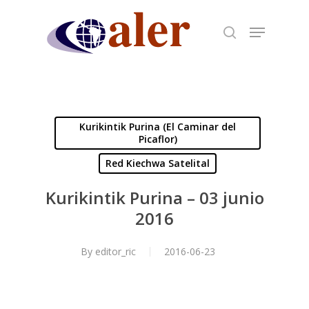
Skip
to
main
content
Kurikintik Purina (El Caminar del
Picaflor)
Red Kiechwa Satelital
Kurikintik Purina – 03 junio
2016
By
editor_ric
2016-06-23