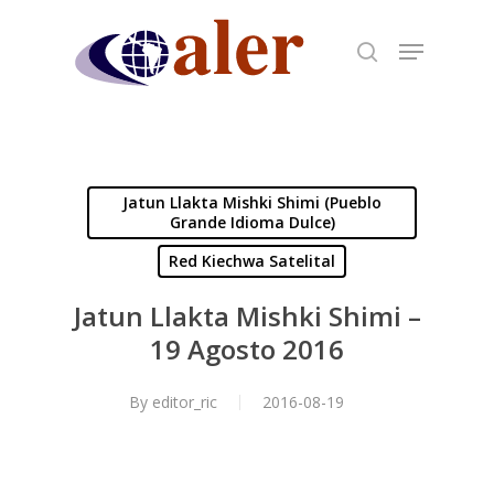
Skip
to
main
content
Jatun Llakta Mishki Shimi (Pueblo
Grande Idioma Dulce)
Red Kiechwa Satelital
Jatun Llakta Mishki Shimi –
19 Agosto 2016
By
editor_ric
2016-08-19