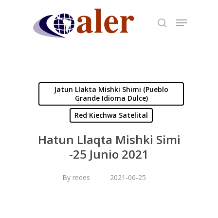
Skip
to
main
content
Jatun Llakta Mishki Shimi (Pueblo
Grande Idioma Dulce)
Red Kiechwa Satelital
Hatun Llaqta Mishki Simi
-25 Junio 2021
By
redes
2021-06-25