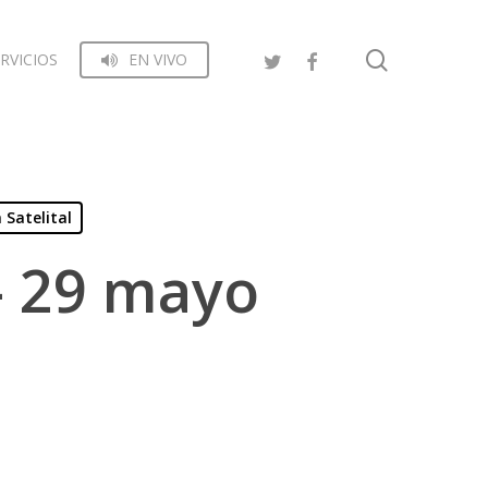
search
RVICIOS
EN VIVO
 Satelital
– 29 mayo