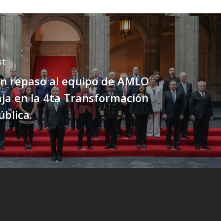
st
Un repaso al equipo de AMLO
ja en la 4ta Transformación
ública.