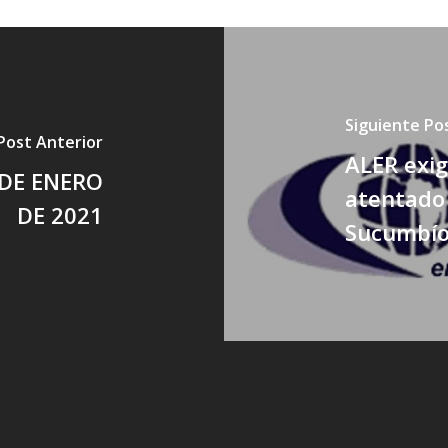
Siguiente Po
Post Anterior
ALER exig
 DE ENERO
atentado 
DE 2021
Sucumbí