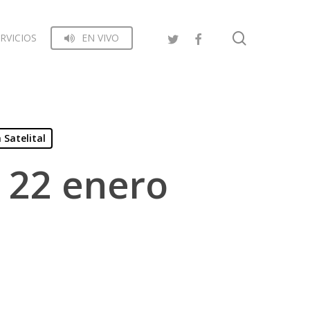
search
RVICIOS
EN VIVO
 Satelital
– 22 enero