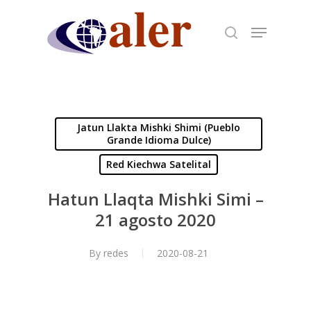
Skip
to
main
content
Jatun Llakta Mishki Shimi (Pueblo
Grande Idioma Dulce)
Red Kiechwa Satelital
Hatun Llaqta Mishki Simi –
21 agosto 2020
By
redes
2020-08-21