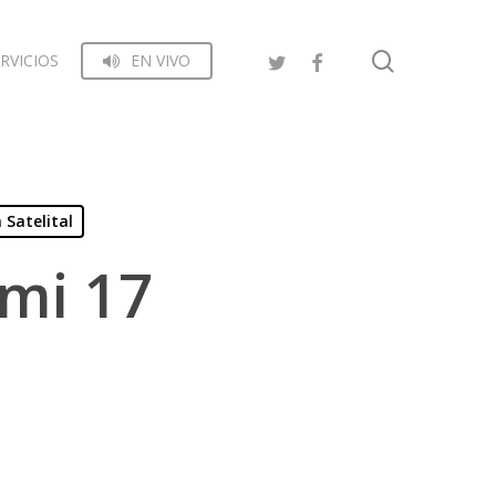
search
RVICIOS
EN VIVO
 Satelital
imi 17