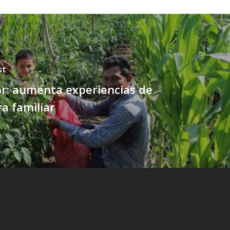
st
or: aumenta experiencias de
ra familiar