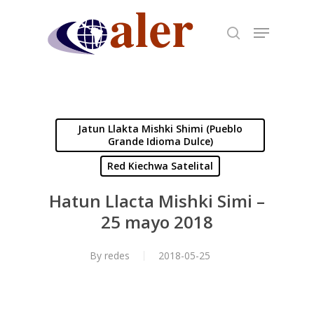
Skip
to
main
content
Jatun Llakta Mishki Shimi (Pueblo
Grande Idioma Dulce)
Red Kiechwa Satelital
Hatun Llacta Mishki Simi –
25 mayo 2018
By
redes
2018-05-25