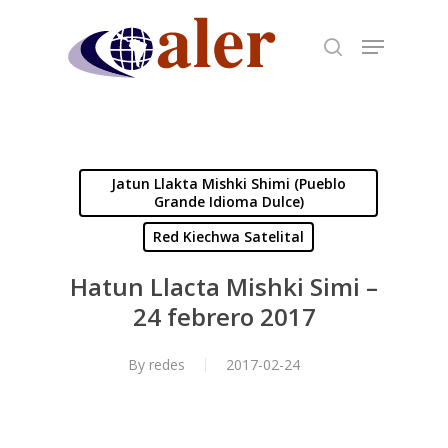
Skip
to
main
content
Jatun Llakta Mishki Shimi (Pueblo
Grande Idioma Dulce)
Red Kiechwa Satelital
Hatun Llacta Mishki Simi –
24 febrero 2017
By
redes
2017-02-24