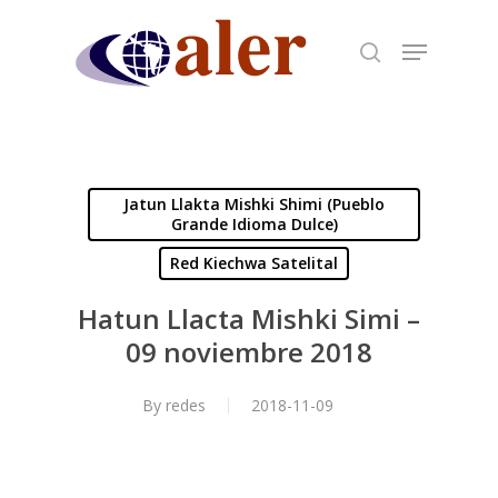
Skip
to
main
content
Jatun Llakta Mishki Shimi (Pueblo
Grande Idioma Dulce)
Red Kiechwa Satelital
Hatun Llacta Mishki Simi –
09 noviembre 2018
By
redes
2018-11-09