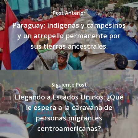
Post Anterior
Paraguay: indígenas y campesinos
y un atropello permanente por
sus tierras ancestrales.
Siguiente Post
Llegando a Estados Unidos: ¿Qué
le espera a la caravana de
personas migrantes
centroamericanas?