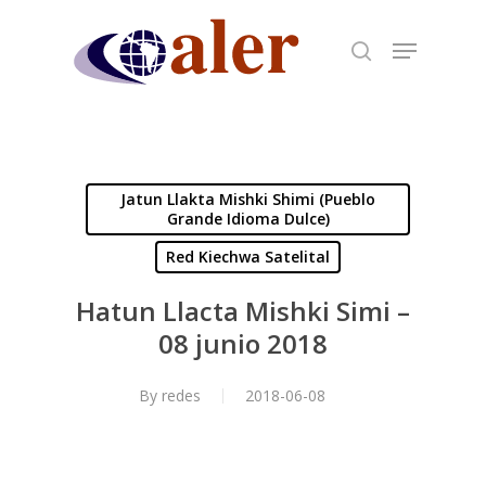
Skip
to
main
content
Jatun Llakta Mishki Shimi (Pueblo
Grande Idioma Dulce)
Red Kiechwa Satelital
Hatun Llacta Mishki Simi –
08 junio 2018
By
redes
2018-06-08