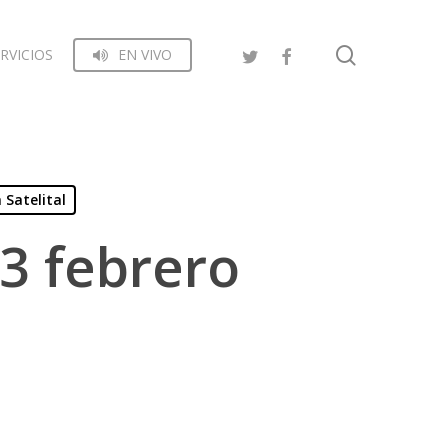
search
RVICIOS
EN VIVO
 Satelital
03 febrero