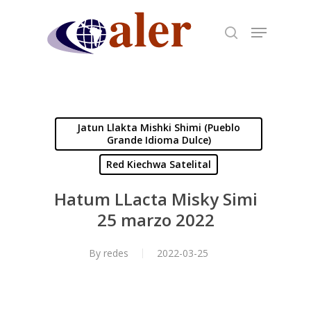
Skip
to
main
content
Jatun Llakta Mishki Shimi (Pueblo
Grande Idioma Dulce)
Red Kiechwa Satelital
Hatum LLacta Misky Simi
25 marzo 2022
By
redes
2022-03-25