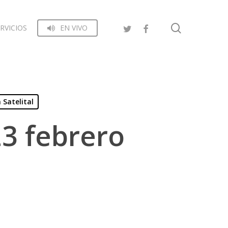
search
RVICIOS
EN VIVO
 Satelital
3 febrero