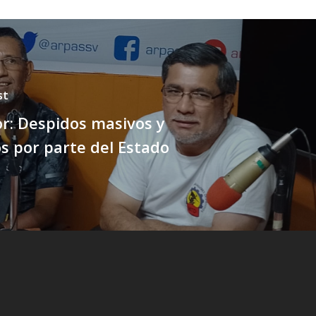
st
or: Despidos masivos y
os por parte del Estado