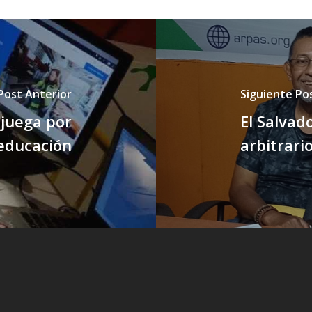
Post Anterior
Siguiente Po
 juega por
El Salvad
 educación
arbitrari