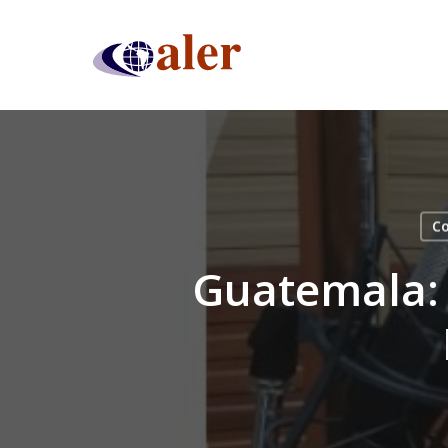
Skip
to
main
content
Co
Guatemala: 