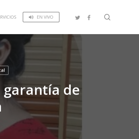
search
RVICIOS
EN VIVO
tal
 garantía de
n