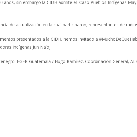
20 años, sin embargo la CIDH admite el Caso Pueblos Indígenas May
encia de actualización en la cual participaron, representantes de radi
rgumentos presentados a la CIDH, hemos invitado a #MuchoDeQueHa
doras Indígenas Jun Na’oj.
tenegro. FGER-Guatemala / Hugo Ramírez. Coordinación General, AL