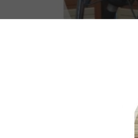
Presiona "ENTER" para buscar o "ESC" para cerrar