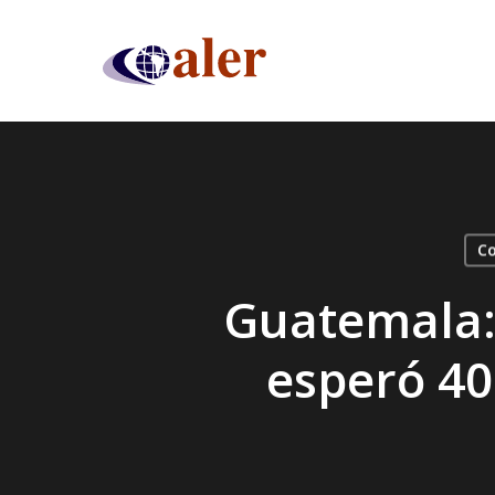
Skip
to
main
content
Co
Guatemala: 
esperó 40