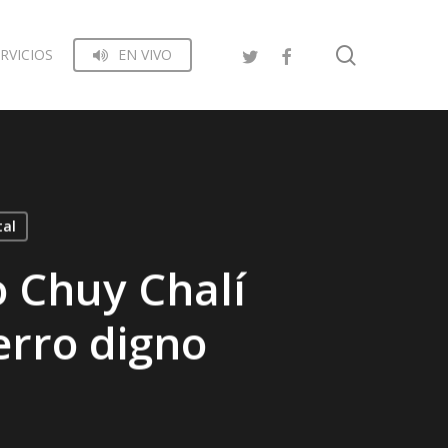
search
RVICIOS
EN VIVO
tal
o Chuy Chalí
erro digno