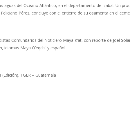
 las aguas del Océano Atlántico, en el departamento de Izabal. Un p
 y Feliciano Pérez, concluye con el entierro de su osamenta en el cem
distas Comunitarios del Noticiero Maya K’at, con reporte de Joel So
, idiomas Maya Q’eqchi’ y español.
 (Edición), FGER – Guatemala