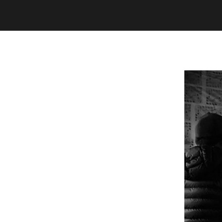
Presiona "ENTER" para buscar o "ESC" para cerrar