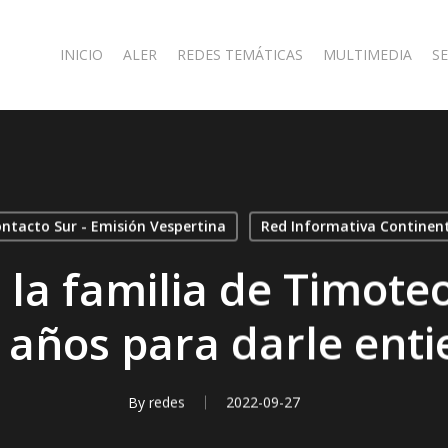
INICIO
ALER
REDES TEMÁTICAS
MULTIMEDIA
SE
ntacto Sur - Emisión Vespertina
Red Informativa Continen
la familia de Timote
 años para darle enti
By
redes
2022-09-27