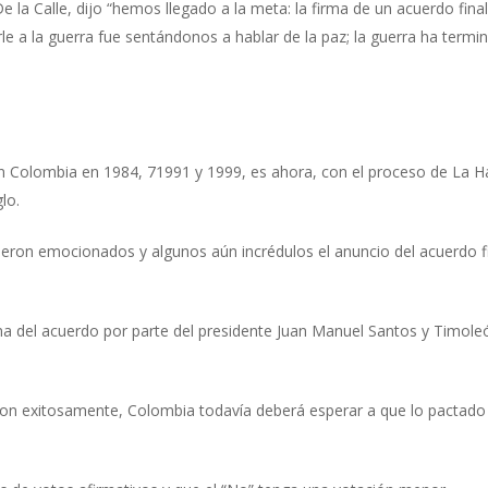
la Calle, dijo “hemos llegado a la meta: la firma de un acuerdo final c
e a la guerra fue sentándonos a hablar de la paz; la guerra ha termi
 en Colombia en 1984, 71991 y 1999, es ahora, con el proceso de La 
lo.
ieron emocionados y algunos aún incrédulos el anuncio del acuerdo fi
rma del acuerdo por parte del presidente Juan Manuel Santos y Timo
ron exitosamente, Colombia todavía deberá esperar a que lo pactado