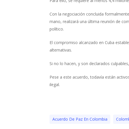
Para ello, se requiere al menos 4,4 millon
Con la negociación concluida formalmente, 
mano, realizará una última reunión de com
político.
El compromiso alcanzado en Cuba establece
alternativas.
Si no lo hacen, y son declarados culpable
Pese a este acuerdo, todavía están activos
ilegal.
Acuerdo De Paz En Colombia
Colom