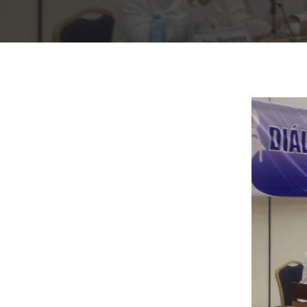
Presiona "ENTER" para buscar o "ESC" para cerrar