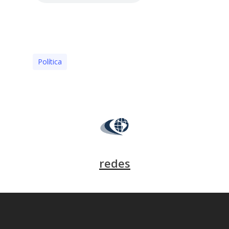
Polí­tica
redes