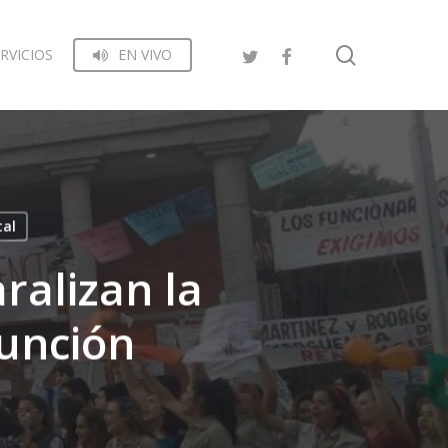
search
RVICIOS
EN VIVO
tal
ralizan la
sunción