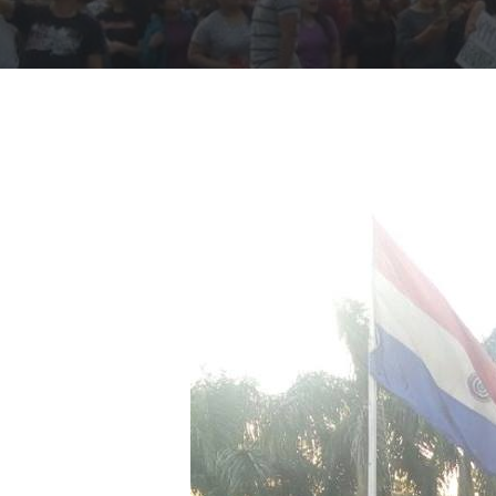
Presiona "ENTER" para buscar o "ESC" para cerrar