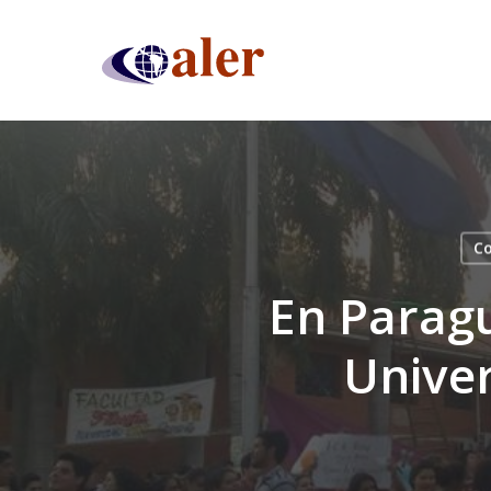
Skip
to
main
content
Co
En Paragu
Univer