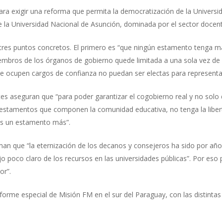
para exigir una reforma que permita la democratización de la Univer
e la Universidad Nacional de Asunción, dominada por el sector docente
n tres puntos concretos. El primero es “que ningún estamento tenga m
iembros de los órganos de gobierno quede limitada a una sola vez de f
e ocupen cargos de confianza no puedan ser electas para representar
tes aseguran que “para poder garantizar el cogobierno real y no solo
 estamentos que componen la comunidad educativa, no tenga la liberta
os un estamento más”.
irman que “la eternización de los decanos y consejeros ha sido por año
o poco claro de los recursos en las universidades públicas”. Por eso 
or”.
forme especial de Misión FM en el sur del Paraguay, con las distintas 