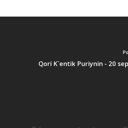
Po
Qori K`entik Puriynin - 20 s