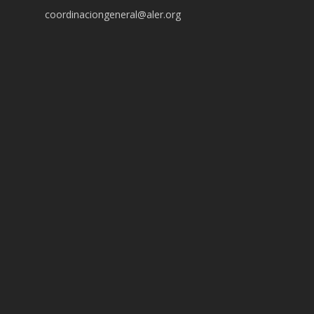
coordinaciongeneral@aler.org