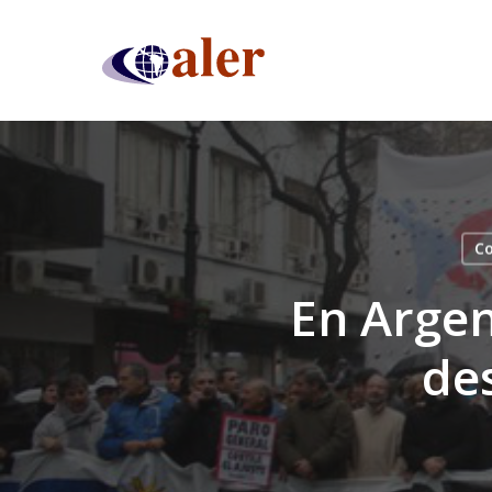
Skip
to
main
content
Co
En Argen
de