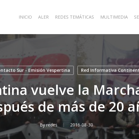
INICIO
ALER
REDES TEMÁTICAS
MULTIMEDIA
SE
ntacto Sur - Emisión Vespertina
Red Informativa Continen
tina vuelve la March
spués de más de 20 a
By
redes
2016-08-30