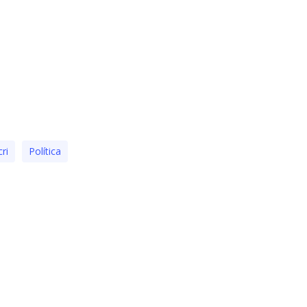
ri
Polí­tica