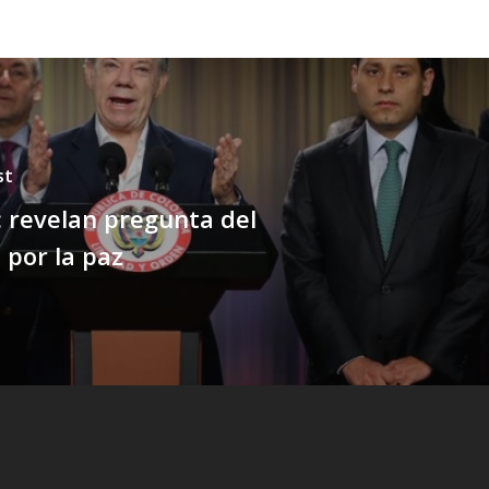
st
 revelan pregunta del
 por la paz