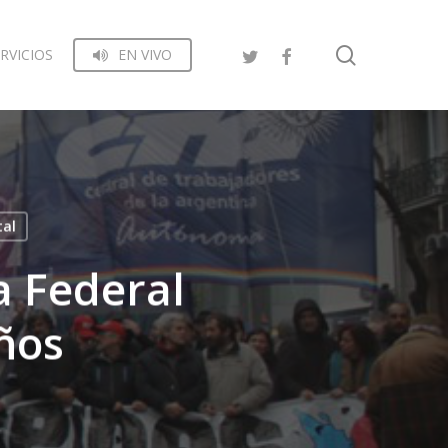
search
RVICIOS
EN VIVO
tal
a Federal
ños