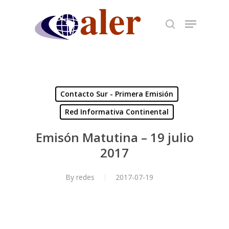
Skip
to
main
content
Contacto Sur - Primera Emisión
Red Informativa Continental
Emisón Matutina – 19 julio
2017
By
redes
2017-07-19