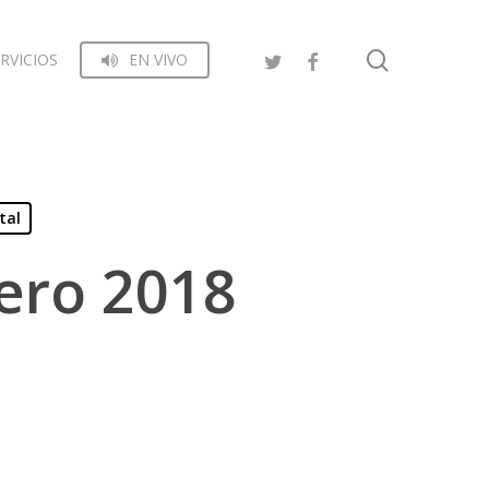
search
RVICIOS
EN VIVO
tal
ero 2018