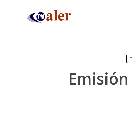
Skip
to
main
content
C
Emisión