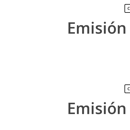
C
Emisión
Presiona "ENTER" para buscar o "ESC" para cerrar
C
Emisión