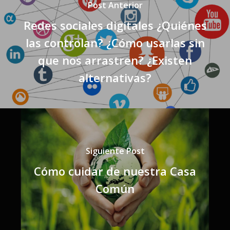
Post Anterior
Redes sociales digitales ¿Quiénes
las controlan? ¿Cómo usarlas sin
que nos arrastren? ¿Existen
alternativas?
Siguiente Post
Cómo cuidar de nuestra Casa
Común