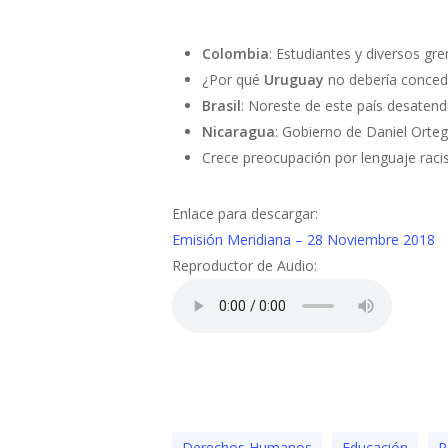
Presiona "ENTER" para buscar o "ESC" para cerrar
Colombia
: Estudiantes y diversos g
¿Por qué
Uruguay
no debería concede
Brasil
: Noreste de este país desaten
Nicaragua
: Gobierno de Daniel Orte
Crece preocupación por lenguaje rac
Enlace para descargar:
Emisión Meridiana – 28 Noviembre 2018
Reproductor de Audio:
Derechos Humanos
Educación
P