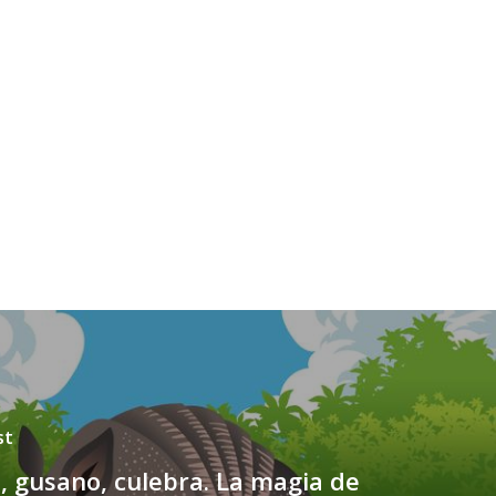
st
, gusano, culebra. La magia de