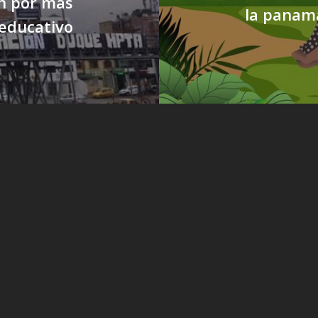
n por más
la panam
educativo