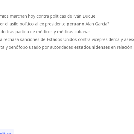
remios marchan hoy contra políticas de Iván Duque
r el asilo político al ex presidente
peruano
Alan García?
dido tras partida de médicos y médicas cubanas
ga rechaza sanciones de Estados Unidos contra vicepresidenta y ases
ista y xenófobo usado por autoridades
estadounidenses
en relación
olí­tica