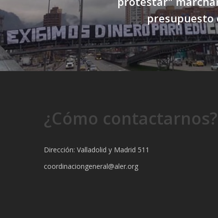
protestar" marcha
presupuesto 
¿Cómo contactarnos?
Dirección: Valladolid y Madrid 511
coordinaciongeneral@aler.org