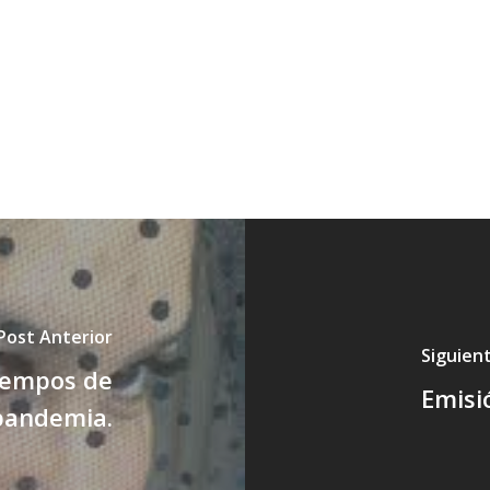
Post Anterior
Siguien
tiempos de
Emisi
pandemia.