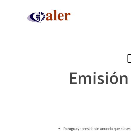
Skip
to
main
content
Emisión 
Presiona "ENTER" para buscar o "ESC" para cerrar
Paraguay:
presidente anuncia que clases