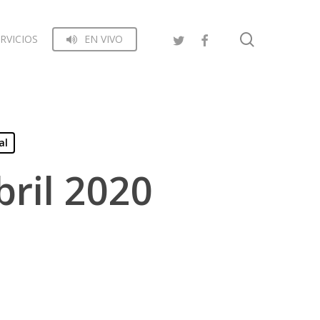
search
RVICIOS
EN VIVO
al
bril 2020