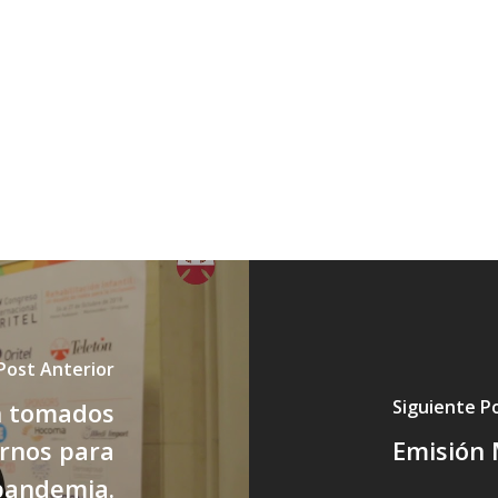
Post Anterior
Siguiente P
n tomados
ernos para
Emisión 
 pandemia.