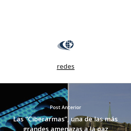
redes
Post Anterior
Las “Ciberarmas”, una de las más
grandes amenazas a la paz