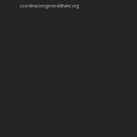
coordinaciongeneral@aler.org